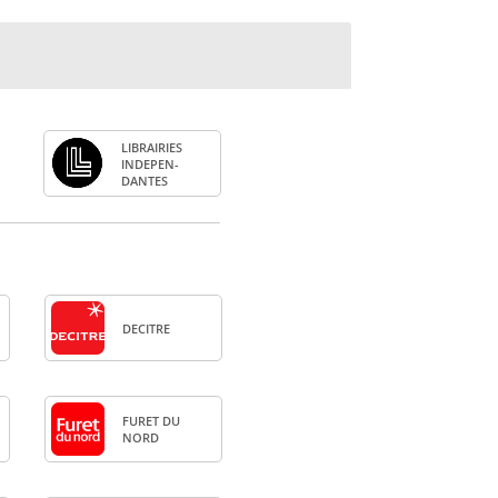
LIBRAI­RIES
INDE­PEN­
DANTES
DECITRE
FURET DU
NORD