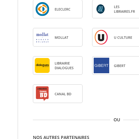
LES
ELE­CLERC
LIBRAIRES.FR
MOL­LAT
U CULTURE
LIBRAI­RIE
GIBERT
DIA­LOGUES
CANAL BD
OU
NOS AUTRES PARTENAIRES