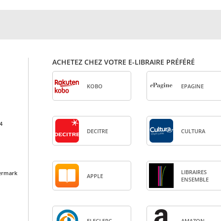
ACHETEZ CHEZ VOTRE E-LIBRAIRE PRÉFÉRÉ
KOBO
EPA­GINE
4
DECITRE
CULTURA
LIBRAIRES
ermark
APPLE
ENSEMBLE
ELE­CLERC
AMA­ZON