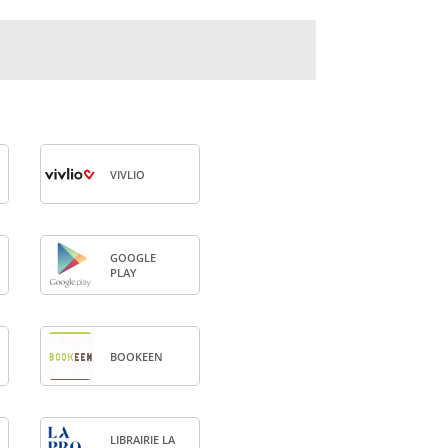
VIV­LIO
GOOGLE
PLAY
BOO­KEEN
LIBRAI­RIE LA