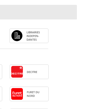
LIBRAI­RIES
INDE­PEN­
DANTES
DECITRE
FURET DU
NORD