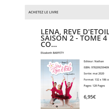
ACHETEZ LE LIVRE
LENA, REVE D'ETOI
SAISON 2 - TOME 4
CO...
elizabeth
BARFETY
Editeur:
Nathan
ISBN:
978209259409
Sortie:
mai 2020
Format:
132 x 186 
Pages:
128 Pages
6,95€