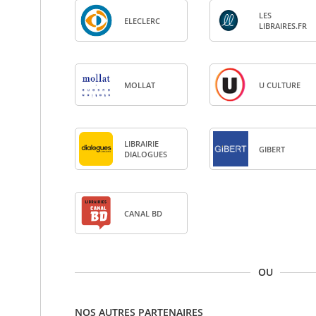
LES
ELE­CLERC
LIBRAIRES.FR
MOL­LAT
U CULTURE
LIBRAI­RIE
GIBERT
DIA­LOGUES
CANAL BD
OU
NOS AUTRES PARTENAIRES