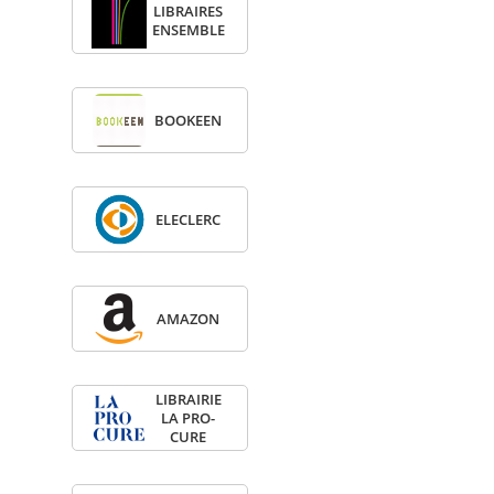
LIBRAIRES
ENSEMBLE
BOO­KEEN
ELE­CLERC
AMA­ZON
LIBRAI­RIE
LA PRO­
CURE