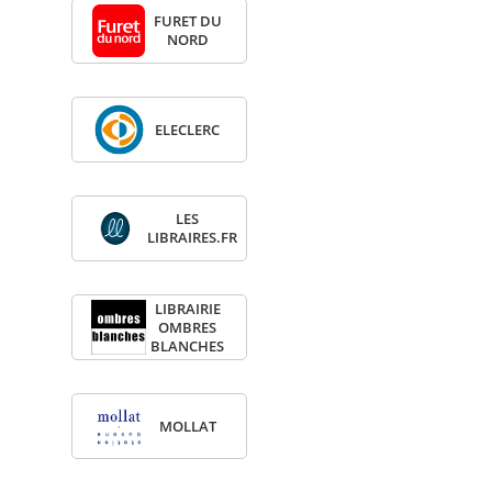
FURET DU
NORD
ELE­CLERC
LES
LIBRAIRES.FR
LIBRAI­RIE
OMBRES
BLANCHES
MOL­LAT