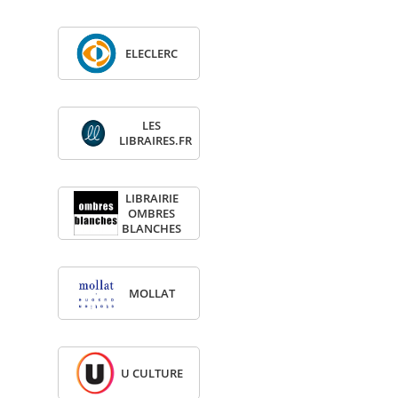
ELE­CLERC
LES
LIBRAIRES.FR
LIBRAI­RIE
OMBRES
BLANCHES
MOL­LAT
U CULTURE