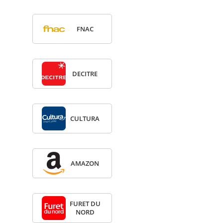
FNAC
DECITRE
CULTURA
AMA­ZON
FURET DU
NORD