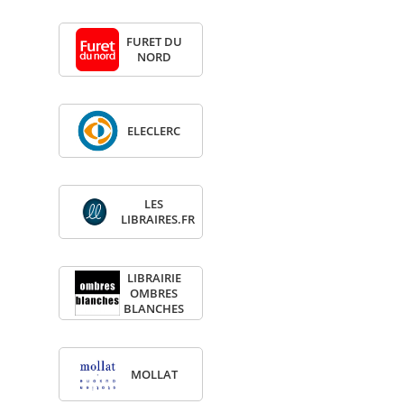
FURET DU
NORD
ELE­CLERC
LES
LIBRAIRES.FR
LIBRAI­RIE
OMBRES
BLANCHES
MOL­LAT