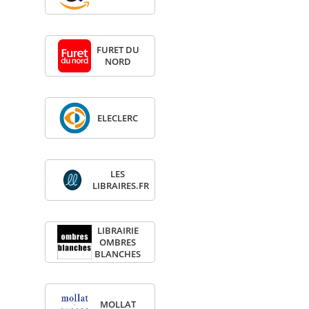
FURET DU
NORD
ELE­CLERC
LES
LIBRAIRES.FR
LIBRAI­RIE
OMBRES
BLANCHES
MOL­LAT