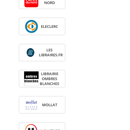
NORD
ELE­CLERC
LES
LIBRAIRES.FR
LIBRAI­RIE
OMBRES
BLANCHES
MOL­LAT