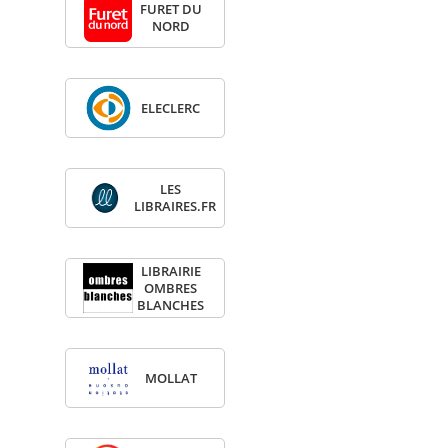
FURET DU
NORD
ELE­CLERC
LES
LIBRAIRES.FR
LIBRAI­RIE
OMBRES
BLANCHES
MOL­LAT