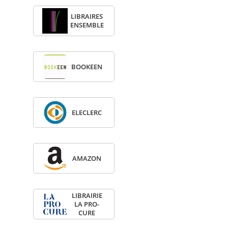
LIBRAIRES
ENSEMBLE
BOO­KEEN
ELE­CLERC
AMA­ZON
LIBRAI­RIE
LA PRO­
CURE