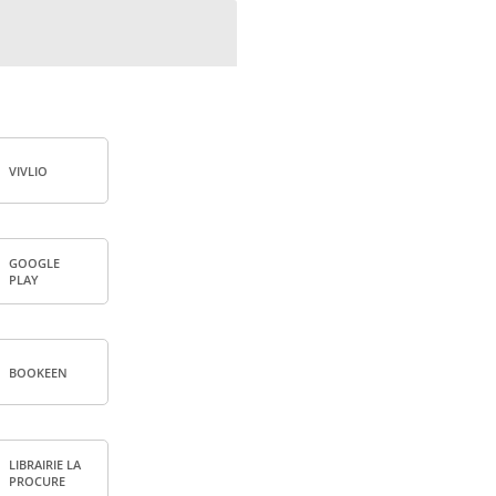
VIV­LIO
GOOGLE
PLAY
BOO­KEEN
LIBRAI­RIE LA
PRO­CURE