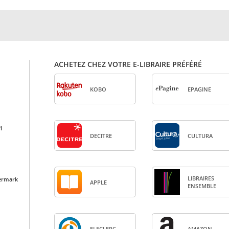
ACHETEZ CHEZ VOTRE E-LIBRAIRE PRÉFÉRÉ
KOBO
EPA­GINE
1
DECITRE
CULTURA
LIBRAIRES
ermark
APPLE
ENSEMBLE
ELE­CLERC
AMA­ZON