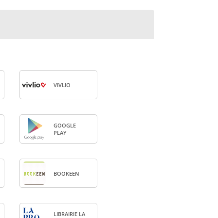
VIV­LIO
GOOGLE
PLAY
BOO­KEEN
LIBRAI­RIE LA