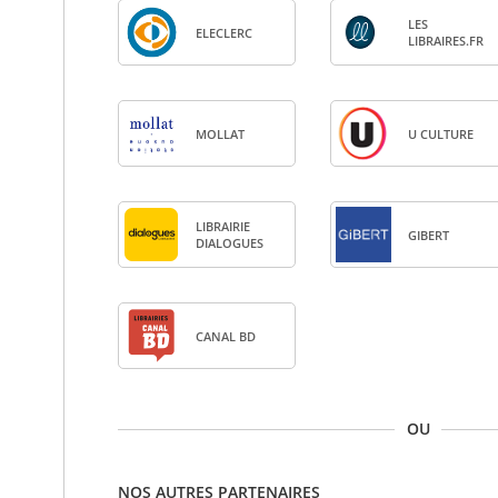
LES
ELE­CLERC
LIBRAIRES.FR
MOL­LAT
U CULTURE
LIBRAI­RIE
GIBERT
DIA­LOGUES
CANAL BD
OU
NOS AUTRES PARTENAIRES