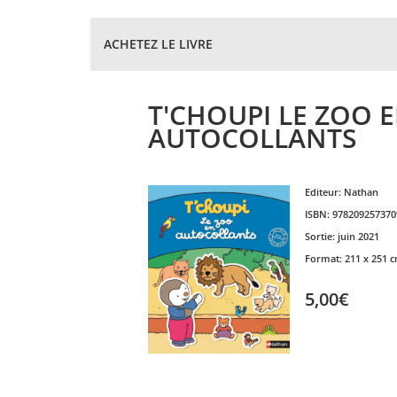
ACHETEZ LE LIVRE
T'CHOUPI LE ZOO 
AUTOCOLLANTS
Editeur:
Nathan
ISBN:
978209257370
Sortie:
juin 2021
Format:
211 x 251 
5,00€