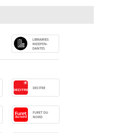
LIBRAI­RIES
INDE­PEN­
DANTES
DECITRE
FURET DU
NORD