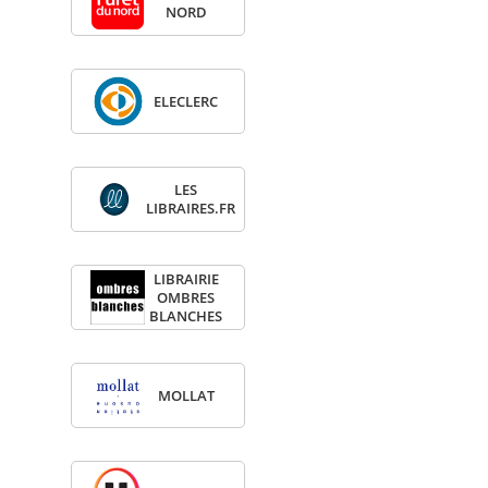
NORD
ELE­CLERC
LES
LIBRAIRES.FR
LIBRAI­RIE
OMBRES
BLANCHES
MOL­LAT