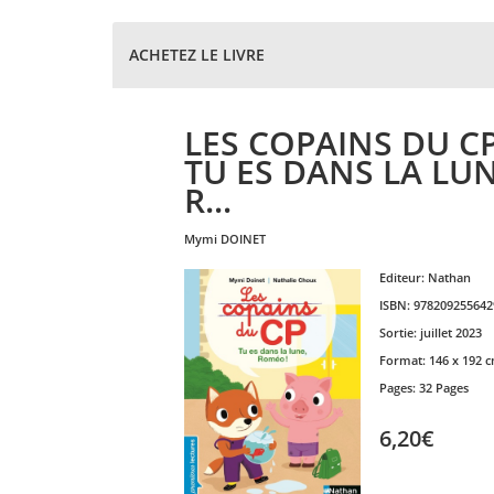
ACHETEZ LE LIVRE
LES COPAINS DU CP
TU ES DANS LA LUN
R...
mymi
DOINET
Editeur:
Nathan
ISBN:
978209255642
Sortie:
juillet 2023
Format:
146 x 192 
Pages:
32 Pages
6,20€