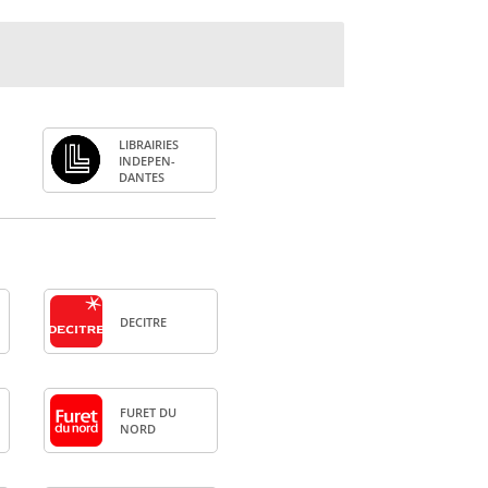
LIBRAI­RIES
INDE­PEN­
DANTES
DECITRE
FURET DU
NORD