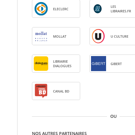
LES
ELE­CLERC
LIBRAIRES.FR
MOL­LAT
U CULTURE
LIBRAI­RIE
GIBERT
DIA­LOGUES
CANAL BD
OU
NOS AUTRES PARTENAIRES