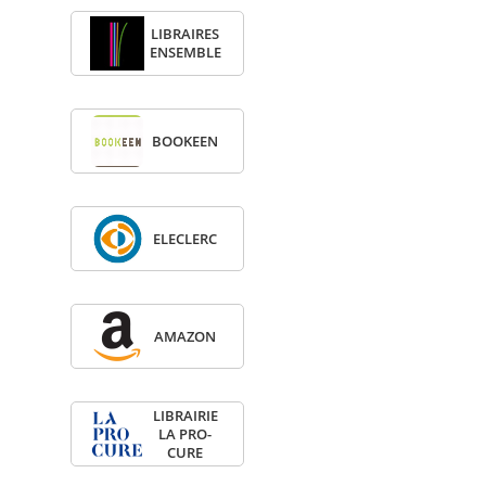
LIBRAIRES
ENSEMBLE
BOO­KEEN
ELE­CLERC
AMA­ZON
LIBRAI­RIE
LA PRO­
CURE