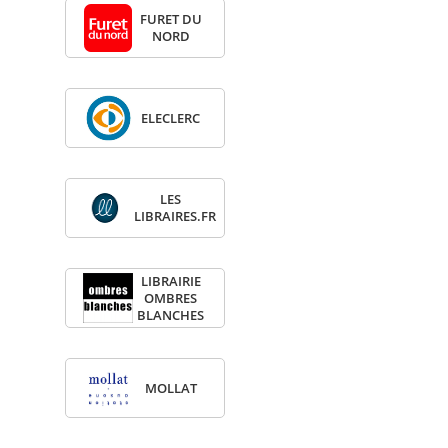
FURET DU
NORD
ELE­CLERC
LES
LIBRAIRES.FR
LIBRAI­RIE
OMBRES
BLANCHES
MOL­LAT