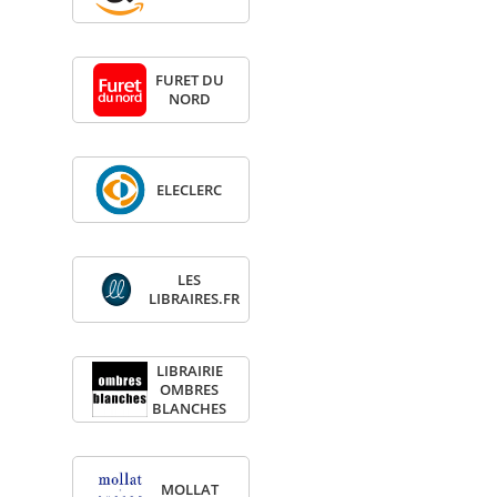
FURET DU
NORD
ELE­CLERC
LES
LIBRAIRES.FR
LIBRAI­RIE
OMBRES
BLANCHES
MOL­LAT