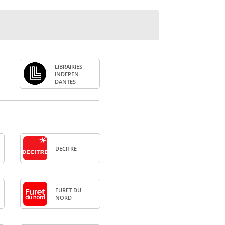
LIBRAI­RIES
INDE­PEN­
DANTES
DECITRE
FURET DU
NORD