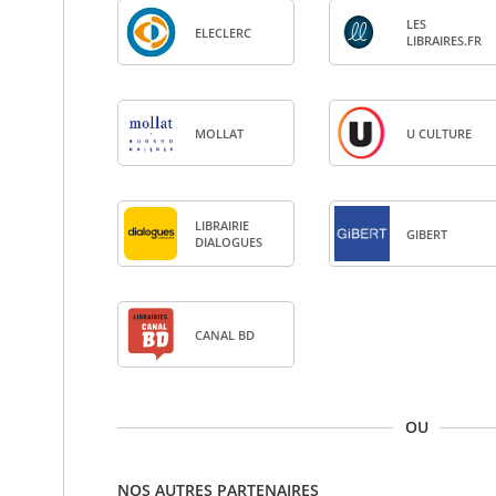
LES
ELE­CLERC
LIBRAIRES.FR
MOL­LAT
U CULTURE
LIBRAI­RIE
GIBERT
DIA­LOGUES
CANAL BD
OU
NOS AUTRES PARTENAIRES