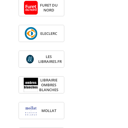
FURET DU
NORD
ELE­CLERC
LES
LIBRAIRES.FR
LIBRAI­RIE
OMBRES
BLANCHES
MOL­LAT