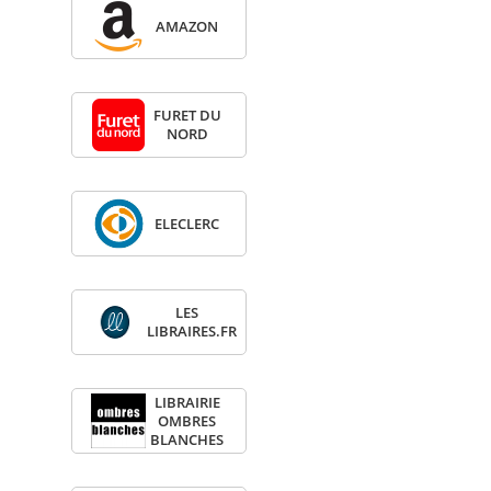
AMA­ZON
FURET DU
NORD
ELE­CLERC
LES
LIBRAIRES.FR
LIBRAI­RIE
OMBRES
BLANCHES