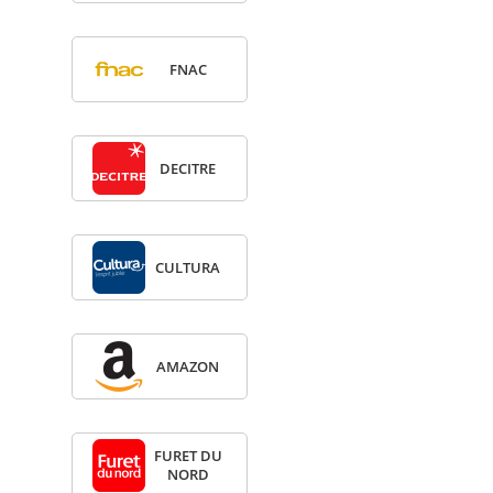
FNAC
DECITRE
CULTURA
AMA­ZON
FURET DU
NORD