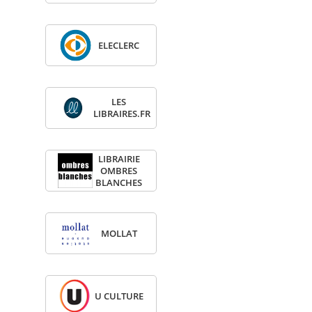
ELE­CLERC
LES
LIBRAIRES.FR
LIBRAI­RIE
OMBRES
BLANCHES
MOL­LAT
U CULTURE