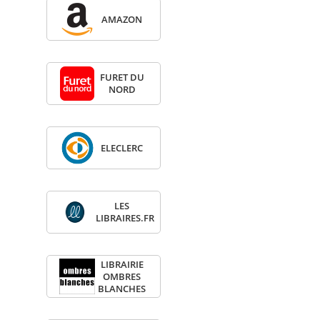
AMA­ZON
FURET DU
NORD
ELE­CLERC
LES
LIBRAIRES.FR
LIBRAI­RIE
OMBRES
BLANCHES