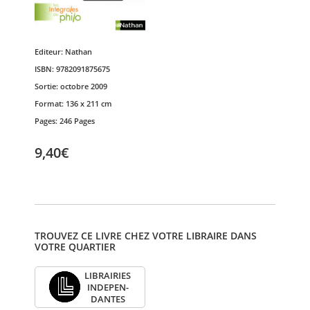
Editeur:
Nathan
ISBN:
9782091875675
Sortie:
octobre 2009
Format:
136 x 211 cm
Pages:
246 Pages
9,40€
TROUVEZ CE LIVRE CHEZ VOTRE LIBRAIRE DANS
VOTRE QUARTIER
LIBRAI­RIES
INDE­PEN­
DANTES