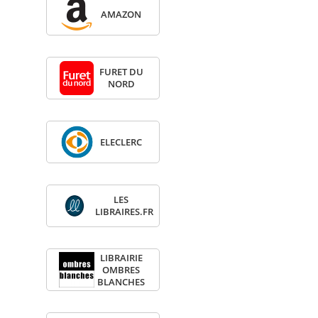
AMA­ZON
FURET DU
NORD
ELE­CLERC
LES
LIBRAIRES.FR
LIBRAI­RIE
OMBRES
BLANCHES