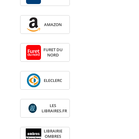
AMA­ZON
FURET DU
NORD
ELE­CLERC
LES
LIBRAIRES.FR
LIBRAI­RIE
OMBRES