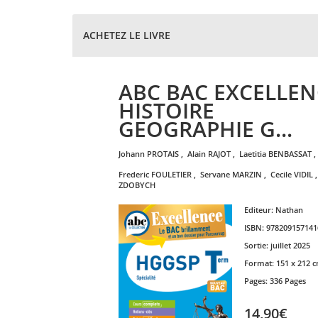
ACHETEZ LE LIVRE
ABC BAC EXCELLEN
HISTOIRE
GEOGRAPHIE G...
johann
PROTAIS
,
alain
RAJOT
,
laetitia
BENBASSAT
,
frederic
FOULETIER
,
servane
MARZIN
,
cecile
VIDIL
ZDOBYCH
Editeur:
Nathan
ISBN:
978209157141
Sortie:
juillet 2025
Format:
151 x 212 
Pages:
336 Pages
14,90€