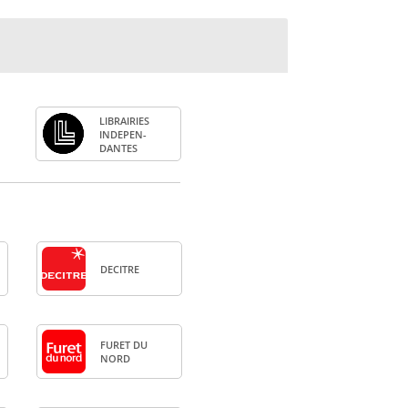
LIBRAI­RIES
INDE­PEN­
DANTES
DECITRE
FURET DU
NORD