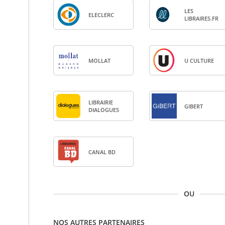
LES
ELE­CLERC
LIBRAIRES.FR
MOL­LAT
U CULTURE
LIBRAI­RIE
GIBERT
DIA­LOGUES
CANAL BD
OU
NOS AUTRES PARTENAIRES