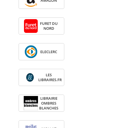
AMA­ZON
FURET DU
NORD
ELE­CLERC
LES
LIBRAIRES.FR
LIBRAI­RIE
OMBRES
BLANCHES