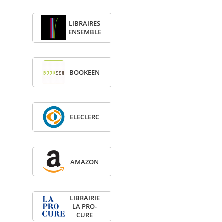
LIBRAIRES
ENSEMBLE
BOO­KEEN
ELE­CLERC
AMA­ZON
LIBRAI­RIE
LA PRO­
CURE