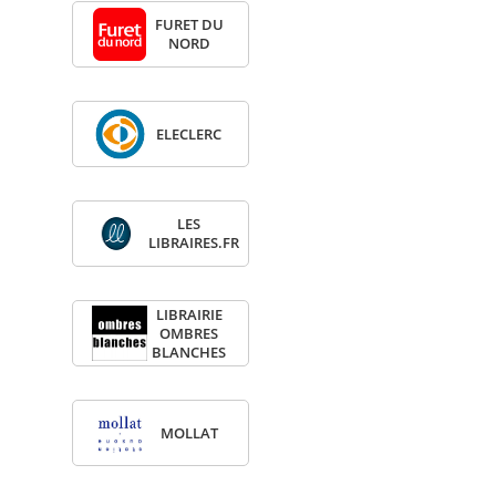
FURET DU
NORD
ELE­CLERC
LES
LIBRAIRES.FR
LIBRAI­RIE
OMBRES
BLANCHES
MOL­LAT