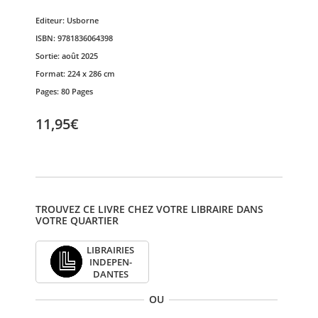
Editeur:
Usborne
ISBN:
9781836064398
Sortie:
août 2025
Format:
224 x 286 cm
Pages:
80 Pages
11,95€
TROUVEZ CE LIVRE CHEZ VOTRE LIBRAIRE DANS
VOTRE QUARTIER
LIBRAI­RIES
INDE­PEN­
DANTES
OU