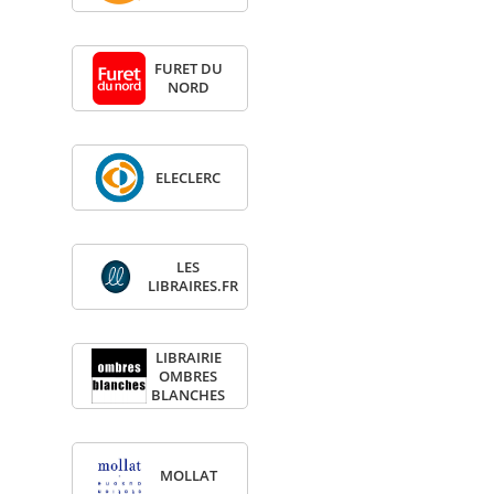
FURET DU
NORD
ELE­CLERC
LES
LIBRAIRES.FR
LIBRAI­RIE
OMBRES
BLANCHES
MOL­LAT