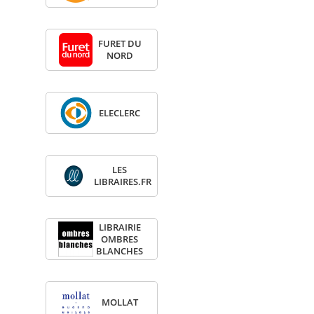
FURET DU
NORD
ELE­CLERC
LES
LIBRAIRES.FR
LIBRAI­RIE
OMBRES
BLANCHES
MOL­LAT