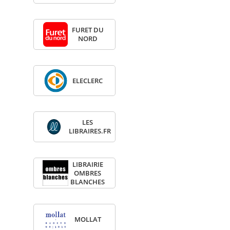
FURET DU
NORD
ELE­CLERC
LES
LIBRAIRES.FR
LIBRAI­RIE
OMBRES
BLANCHES
MOL­LAT