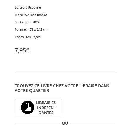
Editeur:
Usborne
ISBN:
9781835406632
Sortie:
juin 2024
Format:
172 x 242 cm
Pages:
128 Pages
7,95€
TROUVEZ CE LIVRE CHEZ VOTRE LIBRAIRE DANS
VOTRE QUARTIER
LIBRAI­RIES
INDE­PEN­
DANTES
OU