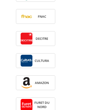
FNAC
DECITRE
CULTURA
AMA­ZON
FURET DU
NORD