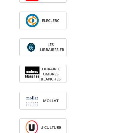
ELE­CLERC
LES
LIBRAIRES.FR
LIBRAI­RIE
OMBRES
BLANCHES
MOL­LAT
U CULTURE