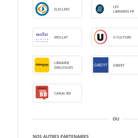
LES
ELE­CLERC
LIBRAIRES.FR
MOL­LAT
U CULTURE
LIBRAI­RIE
GIBERT
DIA­LOGUES
CANAL BD
OU
NOS AUTRES PARTENAIRES