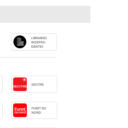
LIBRAI­RIES
INDE­PEN­
DANTES
DECITRE
FURET DU
NORD