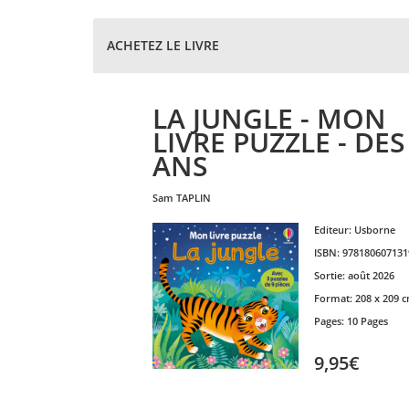
ACHETEZ LE LIVRE
LA JUNGLE - MON
LIVRE PUZZLE - DES
ANS
sam
TAPLIN
Editeur:
Usborne
ISBN:
978180607131
Sortie:
août 2026
Format:
208 x 209 
Pages:
10 Pages
9,95€