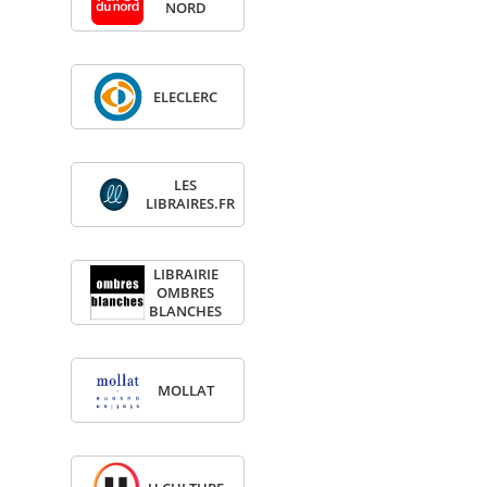
NORD
ELE­CLERC
LES
LIBRAIRES.FR
LIBRAI­RIE
OMBRES
BLANCHES
MOL­LAT