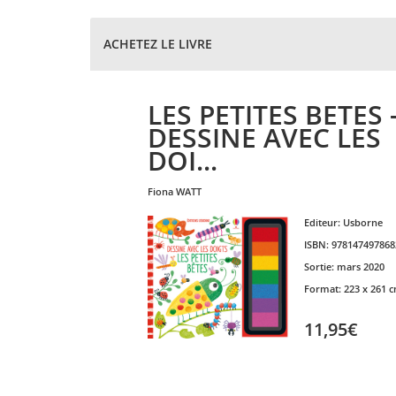
ACHETEZ LE LIVRE
LES PETITES BETES 
DESSINE AVEC LES
DOI...
fiona
WATT
Editeur:
Usborne
ISBN:
978147497868
Sortie:
mars 2020
Format:
223 x 261 
11,95€