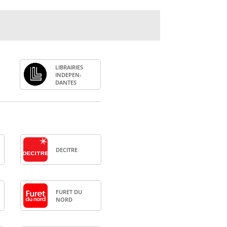
LIBRAI­RIES
INDE­PEN­
DANTES
DECITRE
FURET DU
NORD