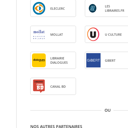
LES
ELE­CLERC
LIBRAIRES.FR
MOL­LAT
U CULTURE
LIBRAI­RIE
GIBERT
DIA­LOGUES
CANAL BD
OU
NOS AUTRES PARTENAIRES