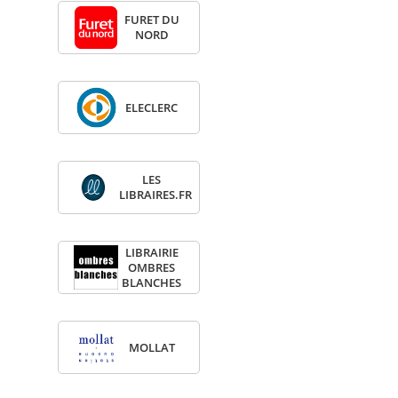
FURET DU
NORD
ELE­CLERC
LES
LIBRAIRES.FR
LIBRAI­RIE
OMBRES
BLANCHES
MOL­LAT